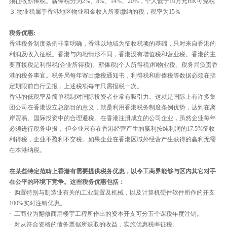
须征收薪俸税。薪俸税分为2%、8%、14%、20%，个人低于10万元HK可免税
３.物业税属于香港地区物业租金收入所要缴纳的税，税率为15％
税务优惠:
香港税务制度条例非常明确，香港以地域为征收税项的基础，只对来自香港的
利润及收入征税。香港与内地情形不同，香港没有增值税和营业税。香港的主
要直接税是利得税(企业所得税)、薪俸税(个人所得税)和物业税。税务局负责香
港的税务事宜。税务局每年寄出缴税通知书，利得税和薪俸税等数据必须在指
定期限前自行呈报，上述税项每年只需报税一次。
香港的低税率及简单税制对国际投资者非常有吸引力。这就是国际上有许多集
团公司在香港设立总部目的意义，就是利用香港税务制度条例优势，达到在离
岸贸易、国际投资中的合理避税。在香港注册成立的公司企业，虽然企业每年
必须进行税务申报， 但企业只有在香港经营产生的赢利按纯利润的17.5%征收
利得税，企业不盈利不交税。如果企业在香港区域外经营产生获得的赢利无需
在本港纳税。
在某些特定范畴上香港有需要提供税务优惠，以令工商界能够与区内其它对手
在公平的环境下竞争。这些税务优惠包括：
· 购置特别与制造业有关的工业装置及机械，以及计算机硬件软件所作的开支
100%实时注销优惠。
· 工商业为翻修商用楼宇工程所作出的资本开支可分五个课税年度注销。
· 对从符合资格的债务票据所获取的收益，实施优惠税率征税。