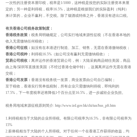
一次性的注册资本厘印税，税率是1/1000，这种税是按您的实际注册资本来厘
定的；另一种是利得税，税率16.5%，这种税是根据我们的实际盈利（纯利）
来计算的，企业不赢利，不交税。除了烟酒或特殊之外，香港没有进出口税。
有关香港公司税务政策制度：
香港税务政策：
税务局明确规定，公司实行地域来源性征税（不在香港本地的
收入无需缴纳任何税收）；
香港公司征税：
如没有在本港进行制造、加工、销售，无需在香港缴纳税收；
香港公司税种：
利得税16.5%（如公司没有赢利无需缴纳税收）；
贸易公司税收：
离岸运作的香港贸易公司，例：大陆采购商品销往美国，商品
由上海/深圳等直接发美国（不经过香港仓储中转），这属离岸运作无需在香港
交税；
香港公司发票：
香港没有税务统一发票，商业发票由公司自己编制；
至于税收，香港实行简单低税制，所有企业只需缴纳利得税，即纯利的
17.5%，下一年度税率还将降低1个百分点至16.5%，进一步减轻企业负担。
税务局地域来源征税原则简介:
http://www.ird.gov.hk/chi/tax/bus_pft.htm
1.利得税相当于大陆的企业所得税。有限公司税率为16.5%，非有限公司税率为
15%
2.薪俸税相当于大陆的个人所得税。对于任何一个在香港工作获得的收益，均