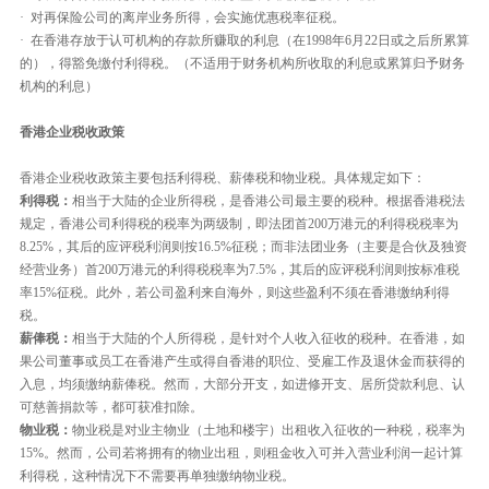
· 对再保险公司的离岸业务所得，会实施优惠税率征税。
· 在香港存放于认可机构的存款所赚取的利息（在1998年6月22日或之后所累算
的），得豁免缴付利得税。（不适用于财务机构所收取的利息或累算归予财务
机构的利息）
香港企业税收政策
香港企业税收政策主要包括利得税、薪俸税和物业税。具体规定如下：
利得税：
相当于大陆的企业所得税，是香港公司最主要的税种。根据香港税法
规定，香港公司利得税的税率为两级制，即法团首200万港元的利得税税率为
8.25%，其后的应评税利润则按16.5%征税；而非法团业务（主要是合伙及独资
经营业务）首200万港元的利得税税率为7.5%，其后的应评税利润则按标准税
率15%征税。此外，若公司盈利来自海外，则这些盈利不须在香港缴纳利得
税。
薪俸税：
相当于大陆的个人所得税，是针对个人收入征收的税种。在香港，如
果公司董事或员工在香港产生或得自香港的职位、受雇工作及退休金而获得的
入息，均须缴纳薪俸税。然而，大部分开支，如进修开支、居所贷款利息、认
可慈善捐款等，都可获准扣除。
物业税：
物业税是对业主物业（土地和楼宇）出租收入征收的一种税，税率为
15%。然而，公司若将拥有的物业出租，则租金收入可并入营业利润一起计算
利得税，这种情况下不需要再单独缴纳物业税。