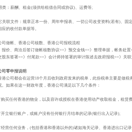
 费用类：薪酬、租金(须供给租借合同或协议)、运费等;
 其它关联文件：规章正本一份、周年申报表、一切公司改变资料(若有)、固
相应的收付款单据等。
公司做帐、香港公司核数、香港公司报税流程
、报价、商洽后签订做帐核数协议==》预交金钱==》整理单据，帐务处置=
交股东签署==》付尾款==》会计师持签署的审计陈述去政府报税==》关
公司零申报说明
香港公司都会在运营18个月后收到政府发来的税单，此份税单主要是做税
况。如果在这一财政年度，香港公司满足以下几个条件：
没有购买任何香港的物业，以及容许或授权在香港使用动产收取租金，租赁费
没有开立银行账户，或账户没有任何银行月结单的记录(银行出入记录);
没有经营任何业务，(包括香港和香港以外的)诸如海关记录、香港进出口记录