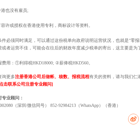
香港也没有雇员;
没有容许或授权在香港使用专利，商标设计等资料。
条件必须同时满足，可以通过这份税单向政府说明运营状况，也就是“零报
营或者运营不佳，可能会在往后的财政年度减少税单的寄出，这主要是为
费用：①利得税HKD18000; ②薪俸税HKD560。
查询更多
注册香港公司后做帐、核数、报税流程
有关的资料，请与我们仁
[点击联系公司注册专业顾问]
小时专业顾问：
0002080（深圳/微信同号） 852-92984213（WhatsApp）（香港）