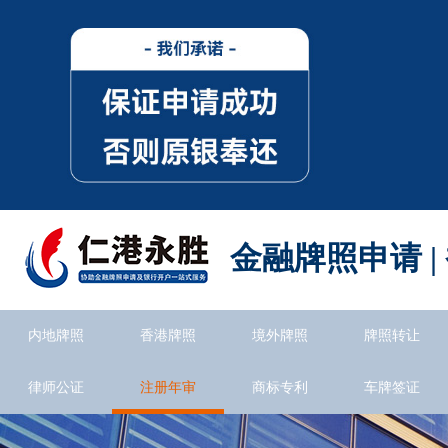
金融牌照申请 |
内地牌照
香港牌照
境外牌照
牌照转让
律师公证
注册年审
商标专利
车牌签证