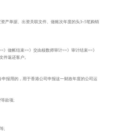
定资产单据、出资关联文件、做账次年度的头3~5笔购销
=》做帐结束==》交由核数师审计==》审计结束==》
联文件返还客户。
务申报用的，用于香港公司申报这一财政年度的公司运
等款项;
等;