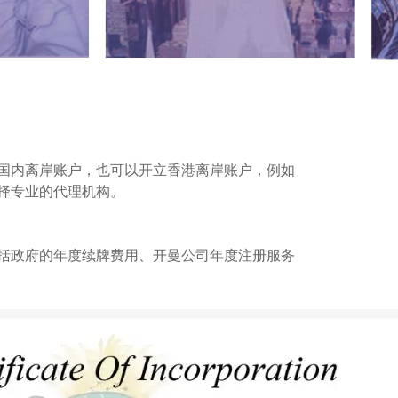
国内离岸账户，也可以开立香港离岸账户，例如
择专业的代理机构。
括政府的年度续牌费用、开曼公司年度注册服务