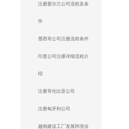
注册爱尔兰公司流程及条
件
墨西哥公司注册流程条件
印度公司注册详细流程介
绍
注册哥伦比亚公司
注册匈牙利公司
越南建设工厂发展跨境业