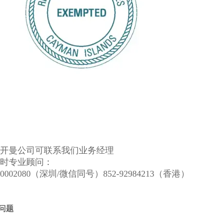
开曼公司可联系我们业务经理
小时专业顾问：
20002080（深圳/微信同号）852-92984213（香港）
问题