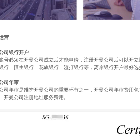
运营
公司银行开户
账号必须在开曼公司成立后才能申请，注册开曼公司后可以开立
银行、恒生银行、花旗银行、渣打银行等，离岸银行开户最好选
公司年审
公司年审是维护开曼公司的重要环节之一，开曼公司年审费用包
、开曼公司注册地址服务费用。