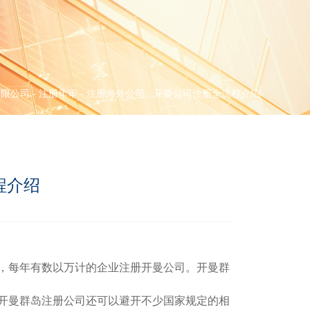
有限公司
-
注册年审
-
注册海外公司
-
开曼公司注册全流程介绍
程介绍
，每年有数以万计的企业注册开曼公司。开曼群
。
开曼群岛注册公司还可以避开不少国家规定的相