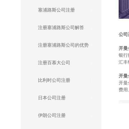
塞浦路斯公司注册
注册塞浦路斯公司解答
公司
注册塞浦路斯公司的优势
开曼
银行
汇丰
注册百慕大公司
开曼
比利时公司注册
开曼
费用
日本公司注册
伊朗公司注册