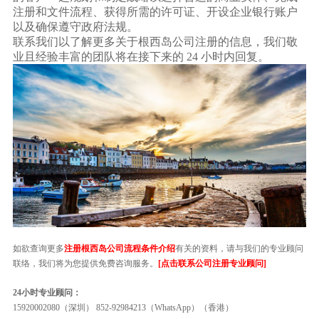
注册和文件流程、获得所需的许可证、开设企业银行账户
以及确保遵守政府法规。
联系我们以了解更多关于根西岛公司注册的信息，我们敬
业且经验丰富的团队将在接下来的 24 小时内回复。
如欲查询更多
注册根西岛公司流程条件介绍
有关的资料，请与我们的专业顾问
联络，我们将为您提供免费咨询服务。
[点击联系公司注册专业顾问]
24小时专业顾问：
15920002080（深圳） 852-92984213（WhatsApp）（香港）