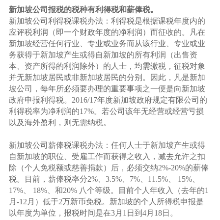
新加坡公司报税的税种有利得税和薪俸税。
新加坡公司利得税课税办法：利得税是根据课税年度内的
应评税利润（即一个财政年度的净利润）而征收的。凡在
新加坡经营任何行业、专业或业务而从该行业、专业或业
务获得于新加坡产生或得自新加坡的所有利润（出售资
本、资产所得的利润除外）的人士，均需缴税，征税对象
并无新加坡居民或非新加坡居民的分别。因此，凡是新加
坡公司，每年所必须要办理的重要事项之一便是向新加坡
政府申报利得税。2016/17年度新加坡政府规定有限公司的
利得税率为净利润的17%。若公司该年无经营或经营亏损
以及海外盈利，则无需纳税。
新加坡公司薪俸税课税办法：任何人士于新加坡产生或得
自新加坡的职位、受雇工作而获得之收入，减去允许之扣
除（个人免税额或慈善捐款）后，必须交纳2%-20%的薪俸
税。目前，薪俸税率分2%、3.5%、7%、11.5%、 15%、
17%、 18%、和20% 八个等级。目前个人年收入（去年的1
月-12月）低于2万新币免税。新加坡的个人所得税申报是
以年度为单位，报税时间是在3月1日到4月18日。