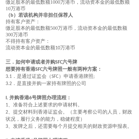
缴足股本的最低数额
1000万港币，流动资本金的最低数额
10万港币
（
b）若该机构并非担任保荐人
持有客户资产：
缴足股本的最低数额
500万港币，流动资本金的最低数额
300万港币
不得持有客户资产：
流动资本金的最低数额
万港币
10
三．如何申请或者并购
六号牌
SFC
想要持有香港
六号牌照一般有两种方案：
SFC
．是通过证监会（
）申请香港牌照
3.1
SFC
;
．是直接并购一家持有牌照的公司
3.2
并购香港
号牌照办理流程：
I.
6
、准备符合上述要求的申请材料。
1
、提交材料到香港证监会。（主要考察公司的人员，财政
2
状况，履行义务的能力，稳健程度）
、发牌之后，还需要每个月提交相关的财政资源申报表。
3