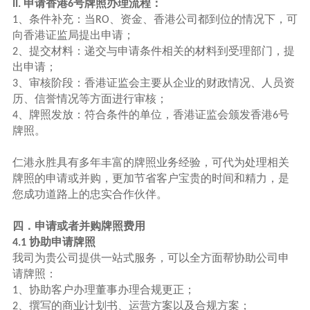
申请香港
号牌照办理流程：
II.
6
、条件补充：当
、资金、香港公司都到位的情况下，可
1
RO
向香港证监局提出申请；
、提交材料：递交与申请条件相关的材料到受理部门，提
2
出申请；
、审核阶段：香港证监会主要从企业的财政情况、人员资
3
历、信誉情况等方面进行审核；
、牌照发放：符合条件的单位，香港证监会颁发香港
号
4
6
牌照。
仁港永胜
具有多年丰富的牌照业务经验，可代为处理相关
牌照的申请或并购，更加节省客户宝贵的时间和精力，是
您成功道路上的忠实合作伙伴。
四．申请或者并购牌照费用
协助申请牌照
4.1
我司为贵公司提供一站式服务，可以全方面帮协助公司申
请牌照：
、协助客户办理董事办理合规更正；
1
、撰写的商业计划书、运营方案以及合规方案；
2