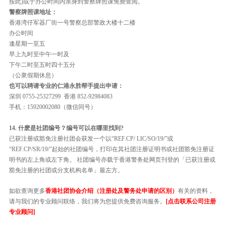
按此)或于办公时间内亲身到警察牌照课免费查阅。
警察牌照课地址：
香港湾仔军器厂街一号警察总部警政大楼十二楼
办公时间
逢星期一至五
早上九时至中午一时及
下午二时至五时四十五分
（公衆假期休息）
也可以聘请专业的仁港永胜帮手提出申请：
深圳 0755-25327299 香港 852-92984083
手机：15920002080（微信同号）
14. 什麽是社团编号？编号可以在哪里找到?
已获注册或豁免注册社团会获发一个以“REF.CP/ LIC/SO/19/”或
“REF.CP/SR/19/”起始的社团编号，打印在其社团注册证明书或社团豁免注册证
明书的左上角或左下角。 社团编号亦载于香港警务处网页刊登的「已获注册或
豁免注册的社团或分支机构名单」最左方。
如欲查询更多
香港社团协会介绍（注册处及警务处申请的区别）
有关的资料，
请与我们的专业顾问联络，我们将为您提供免费咨询服务。
[点击联系公司注册
专业顾问]