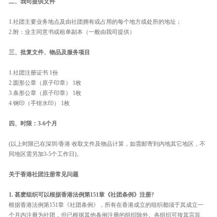
二、我司提供文件
1.社团主要业务地点及由社团拥有或占用的每个地方或处所的地址；
2.附：业主同意书或租单副本（一般由我司提供）
三、批复文件、物品及服务项目
1.社团注册证书 1份
2.圆形公章（原子印章） 1枚
3.条形公章（原子印章） 1枚
4.钢印（手钳水印） 1枚
四、时限：3-6个月
(以上时限已在深圳/香港 收取文件及物品计算，如需邮寄到内地其它地区，不
同地区需另加3-5个工作日)。
关于香港社团注册常见问题
1. 甚麽组织可以根据香港法例第151章《社团条例》注册?
根据香港法例第151章《社团条例》，所有在香港成立的组织都须于其成立一
个月内注册为社团，但已根据其他条例注册的组织除外。各组织可按其宗旨、