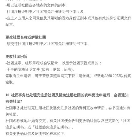
-用以证明社团业务地点的文件的副本;
-社团注册证明书／社团豁免注册证明书正本；及
-业主／占用人之同意信及其清晰的香港身份证副本或其他有效的身份证明文件
副本。
更改社团名称或解散社团
-须交还社团注册证明书／社团豁免注册证明书正本。
更改社团宗旨
-社团规章、组织章程或会议记录，以显示社团宗旨或目的；
-干事的资格证明文件 (如有，例如：证书)。
索取有关申请表，可于警察牌照课网页下载（请按此）或致电2860 2973以传真
索取。
10. 社团事务处处理完注册社团及豁免注册社团的资料更改申请后，会否通知
有关社团?
社团事务处处理完注册社团及豁免注册社团的资料更改申请后，会书面通知有
关社团。
社团名称或地址如有变更，有关社团便会收到更改确认信以及已更新的「社团
注册证明书」或「社团豁免注册证明书」。
有关更改确认信及证明书的样本如下: