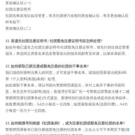
更改确认信 (一)
社团注册证明书
社团名称及地址如没变更，有关社团便只会收到更改确认信，有关更改确认信
样本如下:
更改确认信 (二)
11. 若遗失社团注册证明书 / 社团豁免注册证明书应怎样处理?
如欲补领已遗失之社团注册证明书/社团豁免注册证明书，请先行前往就近警署
报失；再连同主席签名来信及警署发出的报失纸邮寄至本课，以便本课处理。
12. 如何获取已获注册或豁免注册的社团的干事名单?
我们须得到资料当事人的同意，才可发放干事名单。或须依照香港法例第486
章《个人资料(私隐)条例》处理。
如欲索取干事名单，请以书面向警察牌照课提出，并付上相关干事的书面同
意，有关文件可以邮寄(地址：香港湾仔军器厂街一号警察总部警政大楼十二楼
警察牌照课社团事务处)方式递交。香港特别行政区政府会就提供的名单副本，
收取费用(影印费)，A4大小每页一元四角；如需索取核实本(连影印费)，A4大
小每页一百六十一元四角。
13. 如何能搜寻到根据《社团条例》，成为注册社团或豁免注册社团的名单?
警察牌照课备存已获注册或豁免注册的社团名单，公众人士可于本网页下载(请