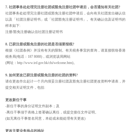
7. 社团事务处处理完注册社团或豁免注册社团申请后，会否通知有关社团?
社团事务处处理完注册社团或豁免注册社团申请后，会向有关社团发出确认信
以及「社团注册证明书」或「社团豁免注册证明书」。有关确认信及证明书的
样本如下:
注册/豁免注册确认信社团注册证明书
8. 已获注册或豁免注册的社团是否须要报税?
根据《社团条例》并没有有关的限制。有关税务事宜的查询，请直接联络香港
税务局(电话：187 8088)，或浏览该局网站
(网址：http://www.ird.gov.hk/chi/welcome.htm)。
9. 如何更改已获注册或豁免注册的社团的资料?
请在更改作出起计一个月内填妥注册社团及豁免注册社团更改资料申请表，并
提交相关证明文件，包括:
更改新任干事
-新任干事的身分证明文件副本；及
-离任干事须于表格上签署确认离任，或提交接任文件证明。
(如无离任干事签名同意，本处或未能处理有关更改)
更改主要业务地点的地址