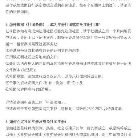
运作或性质而自行决定根据合适的条例注册。如有个别团体上的疑问，请谘询
你的法律顾问。
2. 怎样根据《社团条例》，成为注册社团或豁免注册社团?
任何团体如有意成为注册社团或豁免注册社团，请于社团成立后一个月内填妥
申请表，并附上以下证明文件，邮寄至香港湾仔军器厂街一号警察总部警政大
楼十二楼警察牌照课社团事务处:
①香港身份证或其他有效身份证明文件的副本;
②用以证明社团业务地点的文件;
③处所合法占用人的同意书及其清晰的香港身份证副本或其他有效的身份证明
文件副本 (如适用);
④社团规章、组织章程或会议记录，以显示社团宗旨或目的;
⑤干事的资格证明文件 (如有，例如：证书)；及
⑥社团名称同意书 (如适用)。
详情请参阅申请表上的「申请须知」。
申请表可于警察牌照课网页下载（请按此）或致电2860 2973 以传真索取。
3. 如何介定社团注册及豁免社团注册?
假如社团是纯粹为宗教、慈善、社交或康乐的单一目的而成立，或是纯粹成立
以作为乡事委员会或由乡事委员会组成的联会或其他组织，则可申请豁免社团