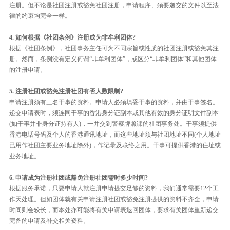
注册。但不论是社团注册或豁免社团注册，申请程序、须要递交的文件以至法
律的约束均完全一样。
4. 如何根据《社团条例》注册成为非牟利团体?
根据《社团条例》，社团事务主任可为不同宗旨或性质的社团注册或豁免其注
册。然而，条例没有定义何谓“非牟利团体”，或区分“非牟利团体”和其他团体
的注册申请。
5. 注册社团或豁免注册社团有否人数限制?
申请注册须有三名干事的资料。申请人必须填妥干事的资料，并由干事签名。
递交申请表时，须连同干事的香港身分证副本或其他有效的身分证明文件副本
(如干事并非身分证持有人)，一并交到警察牌照课的社团事务处。干事须提供
香港电话号码及个人的香港通讯地址，而这些地址须与社团地址不同(个人地址
已用作社团主要业务地址除外)，作记录及联络之用。干事可提供香港的住址或
业务地址。
6. 申请成为注册社团或豁免注册社团需时多少时间?
根据服务承诺，只要申请人就注册申请提交足够的资料，我们通常需要12个工
作天处理。但如团体就有关申请注册社团或豁免注册提供的资料不齐全，申请
时间则会较长，而本处亦可能将有关申请表退回团体，要求有关团体重新递交
完备的申请及补交相关资料。