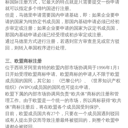
标国际注册方式，它最大的特点就是只需要提交一份申请
就可以指定多个缔约国进行注册。
但是，马德里申请需要国内申请基础，即：如果企业要申
请的国家为纯协定书成员国，那国内基础申请必须已经初
步审定或注册；如果企业要申请的国家为议定书成员国，
那国内基础申请必须已经受理或初步审定或注册。
通过马德里方式进行注册，若遇到官方审查意见或官方驳
回，则转入单国程序进行处理。
三、欧盟商标注册
位于西班牙阿里肯特的欧盟内部市场协调局于1996年1月1
日开始受理欧盟商标申请。欧盟商标的申请人不限于欧盟
成员国的国民，其它如： 《巴黎公约》、《世界知识产权
组织》(WIPO)成员国的国民也可提出申请。
欧盟下属的内部市场协调局负责“欧共体”商标的注册和管
理工作。由于欧盟是一个统一的市场，所以商标获得“欧共
体”商标注册后，将在欧盟各个成员国受到保护。
目前，欧盟成员国共有27个，只要在一个成员国遇到驳回
或有人提出异议而导致注册最终被驳回的，则整个欧盟申
请都会被驳回。