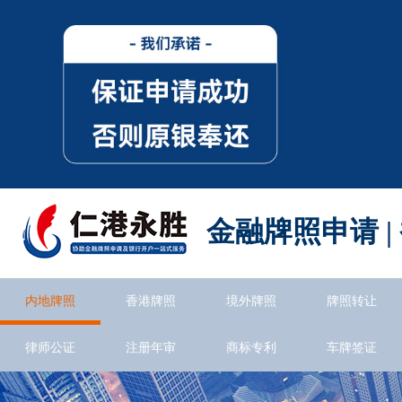
金融牌照申请 |
内地牌照
香港牌照
境外牌照
牌照转让
律师公证
注册年审
商标专利
车牌签证