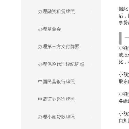
据此
办理融资租赁牌照
后，
事贷
办理基金会
办理第三方支付牌照
小额
或股
比，
办理保险代理经纪牌照
小额
股东
中国民营银行牌照
小额
申请证券咨询牌照
各级
小额
办理小额贷款牌照
自担