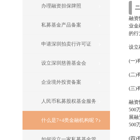
办理融资担保牌照
融资
私募基金产品备案
业金
的行
申请深圳拍卖行许可证
设立
(一
设立深圳慈善基金会
(二
企业境外投资备案
(三
人民币私募股权基金服务
融资
50
展融
什么是7+4类金融机构呢？
500
(四
如何设立一家私募基金管