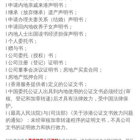
l 申请内地亲戚来港声明书；
l 继承（放弃继承）遗产声明书；
l 申请办理夫妻关系（结婚）声明书；
l 申请回内地收养子女声明书；
l 内地人士出国读书经济担保声明书；
l 个人委托书；
l 赠与书；
l 公司委托（授权）书；
l 公司注册（登记）证明书；
l 公司董事会决议证明书；房地产买卖合同；
l 房地产抵押合同；
l {香港服务提供者}定义的公证文书；
l 中国委托公证人出具到内地使用的公证文书必须经过{审
核、登记和加章转递}后才具有法律效力，受中国法律保
护。
l {最高人民法院}与{司法部}《关于涉港公证文书效力问题
的通知》：未经审核加章转递程序的证明文书，不具公司
文书的证明效力和执行效力。