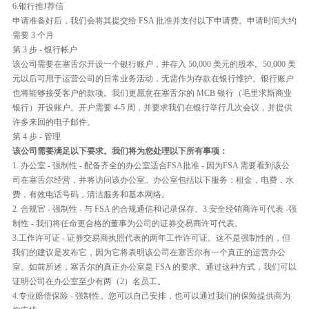
6.银行推J荐信
申请准备好后，我们会将其提交给 FSA 批准并支付以下申请费。申请时间大约
需要 3 个月
第 3 步 - 银行帐户
该公司需要在塞舌尔开设一个银行账户，并存入 50,000 美元的股本。50,000 美
元以后可用于运营公司的日常业务活动，无需作为存款在银行维护。银行账户
也将能够接受客户的款项。我们更愿意在塞舌尔的 MCB 银行（毛里求斯商业
银行）开设账户。开户需要 4-5 周，并要求我们在银行举行几次会议，并提供
许多来回的电子邮件。
第 4 步 - 管理
该公司需要满足以下要求。我们将为您处理以下所有事项：
1. 办公室 - 强制性 - 配备齐全的办公室适合FSA批准 - 因为FSA 需要看到该公
司在塞舌尔经营，并将访问该办公室。办公室包括以下服务：租金，电费，水
费，有效电话号码，清洁服务和基本网络。
2. 合规官 - 强制性 - 与 FSA 的合规通信和记录保存。3.安全经销商许可代表 -强
制性 - 我们将任命更合格的董事为公司的证券交易商许可代表。
3.工作许可证 - 证券交易商执照代表的两年工作许可证。这不是强制性的，但
我们的建议是发布它，因为它将表明该公司在塞舌尔有一个真正的运营办公
室。如前所述，塞舌尔的真正办公室是 FSA 的要求。通过这种方式，我们可以
证明公司在办公室至少有两（2）名员工。
4.专业赔偿保险 - 强制性。您可以自己安排，也可以通过我们的保险提供商为