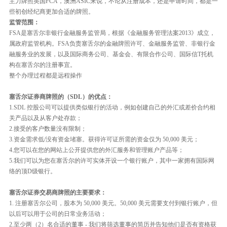
主力牌照英国FCA，澳洲ASIC来说，不论从注册成本，还是申请时间，都是一
些初创经纪商更加合适的牌照。
监管范围：
FSA是塞舌尔非银行金融服务监管局，根据《金融服务管理法案2013》成立，
属政府监管机构。FSA负责塞舌尔的金融牌照许可、金融服务监管、非银行金
融服务业的发展，以及国际商务公司、基金会、有限合作公司、国际信T托机
构在塞舌尔的注册事宜。
整个办理过程都是远程操作
塞舌尔证券商牌照的（SDL）的优点：
1.SDL 控股公司可以提供类似银行的活动，例如创建自己的外汇或差价合约相
关产品以及从客户处存款；
2.接受的客户数量没有限制；
3.资金需求低/没有资金堵塞。获得许可证所需的资金仅为 50,000 美元；
4.您可以在您的网站上公开提供您的外汇服务和管理账户产品等；
5.我们可以为您在塞舌尔的许可实体开设一个银行账户，其中一家拥有国际网
络的顶D级银行。
塞舌尔证券交易商牌照的主要要求：
1. 注册塞舌尔公司，股本为 50,000 美元。50,000 美元需要支付到银行账户，但
以后可以用于公司的日常业务活动；
2.至少两（2）名合适的董事 - 我们将筛选董事的简历并告知他们是否有资格获