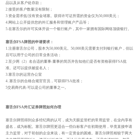
品以及从客户处存款；
2.接受的客户数量没有限制；
3.资金需求低/没有资金堵塞。获得许可证所需的资金仅为50,000美元；
4.网站上公开提供您的外汇服务和管理账户产品等；
5.在塞舌尔的许可实体开设一个银行账户，其中一家拥有国际网络顶级银行。
塞舌尔FSA牌照的申请要求：
1.注册塞舌尔公司，股本为50,000美元。50,000美元需要支付到银行账户，但以
后可以用于公司的日常业务活动；
2.至少两（2）名合适的董事-董事的简历并告知他们是否有资格获得FSA批
准。还可以提供被提名人；
3.塞舌尔的运营办公室
4..塞舌尔的合格合规官官员，可获得FSA批准；
5交易商代表-可以是公司的董事之一。
塞舌尔FSA外汇证券牌照如何办理
塞舌尔牌照得到众多经纪商的认可，成为天眼监管栏的常用监管，在业内享有
盛名，成为标配。塞舌尔牌照更适合一些白标客户在初期使用，毕竟直接申请
主力监管，对于初创的企业来说，有一定资金的困难。塞舌尔牌照相较于两大