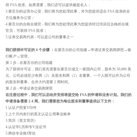
得 FSA 批准。如果需要，我们还可以提供被提名人；
3.塞舌尔的运营办公室 - 我们将为您处理此事，并为您提供适合 FSA 批准的全
方位服务办公室；
4.塞舌尔的合格合规官 - 我们将为您处理此事为您提供经过培训且合格的合规
官员，可获得 FSA 批准；
5.证券交易商代表 - 可以是公司的董事之一
我们获得许可证的 4 个步骤 ：
在塞舌尔的公司组建→申请证券交易商牌照→银
行帐户→管理。
第 1 步 - 在塞舌尔的公司组建
为了获得许可证，我们首先需要在塞舌尔成立一家国内公司，股本为 50,000 美
元。公司必须至少有两（2）名股东和两（2）名董事。一个人既可以作为公司
的股东和董事。合并大约需要 2 周时间。
第 2 步 - 申请证券交易商牌照
在注册过程中，我们可以启动并安排将提交给 FSA 的申请和业务计划。我们的
申请准备需要 2-4 周。我们需要您为每位股东和董事提供以下文件：
1.认证户照复Y印件
2.上个月内发行的英文认证公用事业账单
3.简历（英文简历）
4.认证学L历和专Y业证书
5.两份专业推J荐信