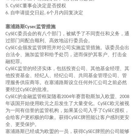
董事会决定是否授权
5. CySEC
自申请提交日起
个月内回复决定
6.
, 6
塞浦路斯
监管措施
Cysec
委员会的有八个部门，被赋予了不同责任和义务，通
CySEC
过部门间配合顺利、高效地运行委员会。
会颁发监管牌照并对公司实施监管措施。该委员会出
CySEC
台法令、施加监管和给予处罚，进而保护其客户、打击金
融犯罪。
监管的经济实体，包括投资公司、其他基金经理、其
CySEC
他投资基金、经纪人、经纪公司、共同基金管理公司、管
理服务供应商等。在塞浦路斯设立任何外汇公司之前必然
要经过
的批准。
CySEC
的金融监管框架随着
年赛普勒斯加入欧盟、
CySEC
2004
2008
年该国开始使用欧元之后发生了大量变化。
欧元被视
CySEC
为一间有信誉的监管机构，如果某公司入手了
授权，
CySEC
会给客户更积极的印象。获得
牌照能让客户感到更安
CySEC
全、更受保护。
塞浦路斯已经成为欧盟的一员，获得
牌照的公司能够
CySEC