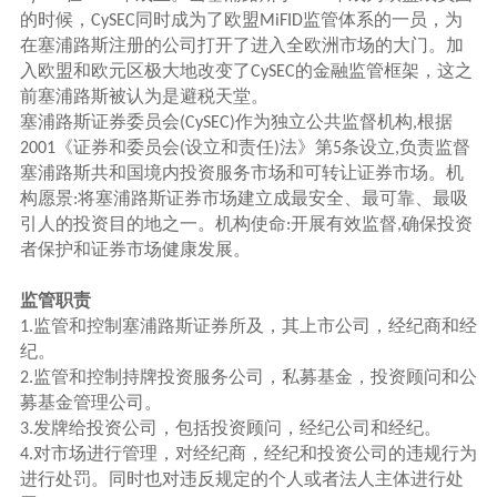
的时候，
同时成为了欧盟
监管体系的一员，为
CySEC
MiFID
在塞浦路斯注册的公司打开了进入全欧洲市场的大门。加
入欧盟和欧元区极大地改变了
的金融监管框架，这之
CySEC
前塞浦路斯被认为是避税天堂。
塞浦路斯证券委员会
作为独立公共监督机构
根据
(CySEC)
,
《证券和委员会
设立和责任
法》第
条设立
负责监督
2001
(
)
5
,
塞浦路斯共和国境内投资服务市场和可转让证券市场。机
构愿景
将塞浦路斯证券市场建立成最安全、最可靠、最吸
:
引人的投资目的地之一。机构使命
开展有效监督
确保投资
:
,
者保护和证券市场健康发展。
监管职责
监管和控制塞浦路斯证券所及，其上市公司，经纪商和经
1.
纪。
监管和控制持牌投资服务公司，私募基金，投资顾问和公
2.
募基金管理公司。
发牌给投资公司，包括投资顾问，经纪公司和经纪。
3.
对市场进行管理，对经纪商，经纪和投资公司的违规行为
4.
进行处罚。同时也对违反规定的个人或者法人主体进行处