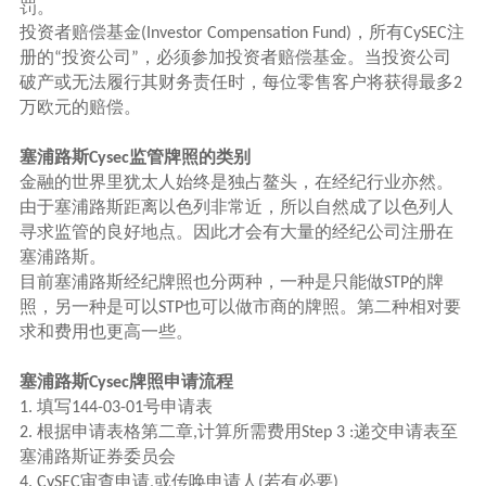
罚。
投资者赔偿基金
，所有
注
(Investor Compensation Fund)
CySEC
册的
投资公司
，必须参加投资者赔偿基金。当投资公司
“
”
破产或无法履行其财务责任时，每位零售客户将获得最多
2
万欧元的赔偿。
塞浦路斯
监管牌照的类别
Cysec
金融的世界里犹太人始终是独占鳌头，在经纪行业亦然。
由于塞浦路斯距离以色列非常近，所以自然成了以色列人
寻求监管的良好地点。因此才会有大量的经纪公司注册在
塞浦路斯。
目前塞浦路斯经纪牌照也分两种，一种是只能做
的牌
STP
照，另一种是可以
也可以做市商的牌照。第二种相对要
STP
求和费用也更高一些。
塞浦路斯
牌照申请流程
Cysec
填写
号申请表
1.
144-03-01
根据申请表格第二章
计算所需费用
递交申请表至
2.
,
Step 3 :
塞浦路斯证券委员会
审查申请
或传唤申请人
若有必要
4. CySEC
,
(
)