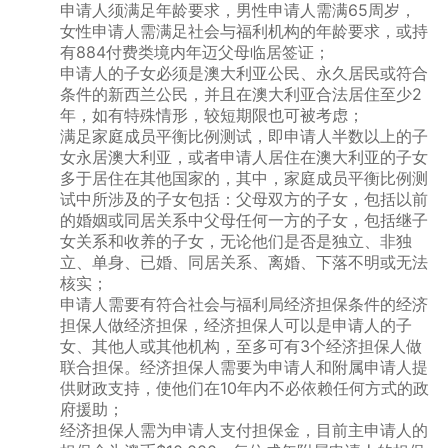
申请人须满足年龄要求，男性申请人需满65周岁，
女性申请人需满足社会与福利机构的年龄要求，或持
有884付费类境内年迈父母临居签证；
申请人的子女必须是澳大利亚公民、永久居民或符合
条件的新西兰公民，并且在澳大利亚合法居住至少2
年，如有特殊情形，较短期限也可被考虑；
满足家庭成员平衡比例测试，即申请人半数以上的子
女永居澳大利亚，或者申请人居住在澳大利亚的子女
多于居住在其他国家的，其中，家庭成员平衡比例测
试中所涉及的子女包括：父母双方的子女，包括以前
的婚姻或同居关系中父母任何一方的子女，包括继子
女关系和收养的子女，无论他们是否是独立、非独
立、单身、已婚、同居关系、离婚、下落不明或无法
核实；
申请人需要有符合社会与福利局经济担保条件的经济
担保人做经济担保，经济担保人可以是申请人的子
女、其他人或其他机构，至多可有3个经济担保人做
联合担保。经济担保人需要为申请人和附属申请人提
供财政支持，使他们在10年内不必依赖任何方式的政
府援助；
经济担保人需为申请人支付担保金，目前主申请人的