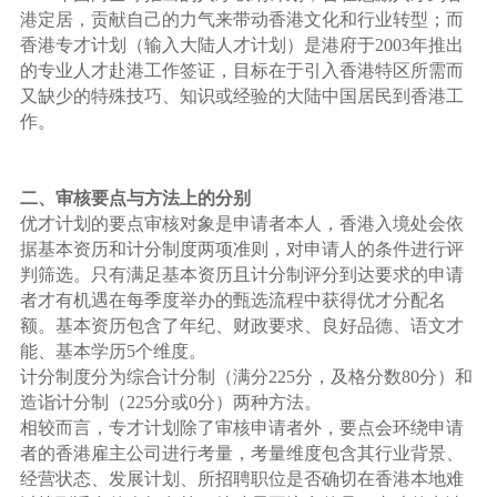
港定居，贡献自己的力气来带动香港文化和行业转型；而
香港专才计划（输入大陆人才计划）是港府于2003年推出
的专业人才赴港工作签证，目标在于引入香港特区所需而
又缺少的特殊技巧、知识或经验的大陆中国居民到香港工
作。
二、审核要点与方法上的分别
优才计划的要点审核对象是申请者本人，香港入境处会依
据基本资历和计分制度两项准则，对申请人的条件进行评
判筛选。只有满足基本资历且计分制评分到达要求的申请
者才有机遇在每季度举办的甄选流程中获得优才分配名
额。基本资历包含了年纪、财政要求、良好品德、语文才
能、基本学历5个维度。
计分制度分为综合计分制（满分225分，及格分数80分）和
造诣计分制（225分或0分）两种方法。
相较而言，专才计划除了审核申请者外，要点会环绕申请
者的香港雇主公司进行考量，考量维度包含其行业背景、
经营状态、发展计划、所招聘职位是否确切在香港本地难