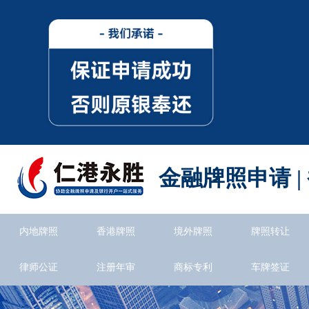
金融牌照申请 |
内地牌照
香港牌照
境外牌照
牌照转让
律师公证
注册年审
商标专利
车牌签证