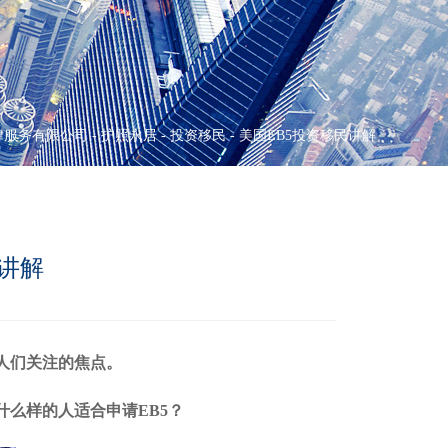
律服务有限公司
-
护照永居
-
投资移民
-
美国EB5投资移民讲解
民讲解
人们关注的焦点。
什么样的人适合申请EB5？