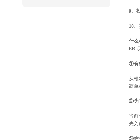
9、
10
什么
EB
①有
从根
简单
②为
当前
先入
③在