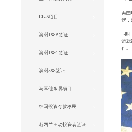
美国
EB-5项目
偶，
同时
澳洲188B签证
请就
作。
澳洲188C签证
澳洲888签证
马耳他永居项目
韩国投资存款移民
新西兰主动投资者签证