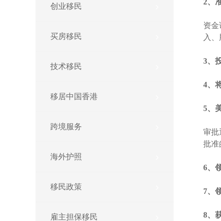
2、
创业移民
资金
买房移民
入、
3、
技术移民
4、
移居中国香港
5、
跨境服务
审批
批准
海外护照
6、
移民政策
7、
8、
雇主担保移民