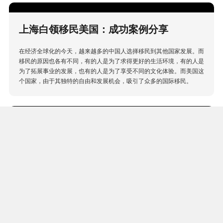
上海白领移民美国：成功案例分享
在经济全球化的今天，越来越多的中国人选择移民到其他国家发展。而
移民的原因也各有不同，有的人是为了求得更好的生活环境，有的人是
为了拓展事业的发展，也有的人是为了享受不同的文化体验。而美国这
个国家，由于其独特的自由和发展机会，吸引了众多的国际移民。
魁省经验移民成功案例分析
本文以魁省经验移民成功案例为例，介绍了魁省经验移民的政策和申请
流程，并深入分析了成功案例的原因，旨在帮助有意向前往魁省移民的
人们了解魁省的移民政策、提高申请成功率。
热门项目
更多>