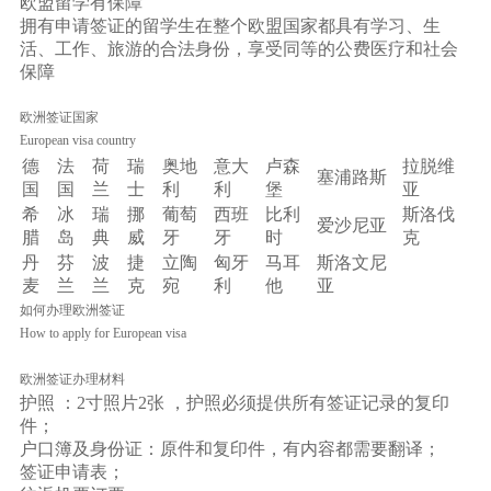
欧盟留学有保障
拥有申请签证的留学生在整个欧盟国家都具有学习、生
活、工作、旅游的合法身份，享受同等的公费医疗和社会
保障
欧洲签证国家
European visa country
德
法
荷
瑞
奥地
意大
卢森
拉脱维
塞浦路斯
国
国
兰
士
利
利
堡
亚
希
冰
瑞
挪
葡萄
西班
比利
斯洛伐
爱沙尼亚
腊
岛
典
威
牙
牙
时
克
丹
芬
波
捷
立陶
匈牙
马耳
斯洛文尼
麦
兰
兰
克
宛
利
他
亚
如何办理欧洲签证
How to apply for European visa
欧洲签证办理材料
护照 ：2寸照片2张 ，护照必须提供所有签证记录的复印
件；
户口簿及身份证：原件和复印件，有内容都需要翻译；
签证申请表；