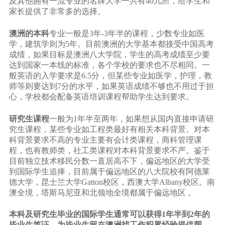
及其他拥有一流专业的名牌大学一共有40几所，给学生和
家长提供了非常多的选择。
澳洲的本科
专业一般是3年-3年半的课程，少数专业如医
学，建筑学则为5年。目前澳洲的大学基本都接受中国高考
成绩，如果目标是澳洲八大学院，学生的高考成绩至少要
达到国家一本线的标准，各个学校的要求也不尽相同。一
般英语的入学要求是6.5分，但某些专业如医学，护理，教
师等则要达到7分的水平，如果英语成绩不够也不用过于担
心，学校都会配备英语培训课程帮助学生达到要求。
研究生课程
一般为1年半至两年，如果想从国内直接申请研
究生课程，某些专业如工程类最好有相关本科背景。对本
科背景要求不高的专业主要有会计类课程，商科管理课
程，也有教师类，社工类课程对本科背景要求不严。鉴于
目前独立技术移民分数一直居高不下，偏远地区的大学受
到国际学生追捧，目前属于偏远地区的八大院校有阿德莱
德大学，昆士兰大学Gatton校区，西澳大学Albany校区。南
澳全境，塔斯马尼亚和北领地全境都属于偏远地区 。
本科及研究生毕业的国际学生通常可以获得1年半到2年的
毕业生签证，为毕业生留在澳洲找工作积累经验提供帮