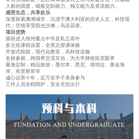
入新的国度，锻炼交际能力、独立能力及英语能力。
感受生态，共享欢乐
深度探索澳洲城市，沉浸于澳大利亚的历史人文，科技现
代；尽情享受阳光沙滩，鸟语花香。
项目优势
插班进入维州重点中学及私立高中
多元化课程设置，全英文授课体验
开放式校园，现代化教室，高科技设施
名校参观，跨国界交流互动，为大学择校拓宽眼界
量身定制，精品旅游：墨尔本、悉尼、堪培拉、黄金海
岸、布里斯班等
诚心运营十年，近万名学子亲身参与
工作人员全程陪护，安全无忧出行