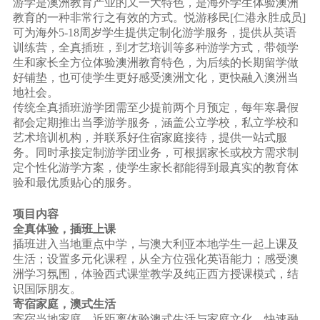
游学是澳洲教育产业的又一大特色，是海外学生体验澳洲
教育的一种非常行之有效的方式。悦游移民[仁港永胜成员]
可为海外5-18周岁学生提供定制化游学服务，提供从英语
训练营，全真插班，到才艺培训等多种游学方式，带领学
生和家长全方位体验澳洲教育特色，为后续的长期留学做
好铺垫，也可使学生更好感受澳洲文化，更快融入澳洲当
地社会。
传统全真插班游学团需至少提前两个月预定，每年寒暑假
都会定期推出当季游学服务，涵盖公立学校，私立学校和
艺术培训机构，并联系好住宿家庭接待，提供一站式服
务。同时承接定制游学团业务，可根据家长或校方需求制
定个性化游学方案，使学生家长都能得到最真实的教育体
验和最优质贴心的服务。
项目内容
全真体验，插班上课
插班进入当地重点中学，与澳大利亚本地学生一起上课及
生活；设置多元化课程，从全方位强化英语能力；感受澳
洲学习氛围，体验西式课堂教学及纯正西方授课模式，结
识国际朋友。
寄宿家庭，澳式生活
寄宿当地家庭，近距离体验澳式生活与家庭文化，快速融